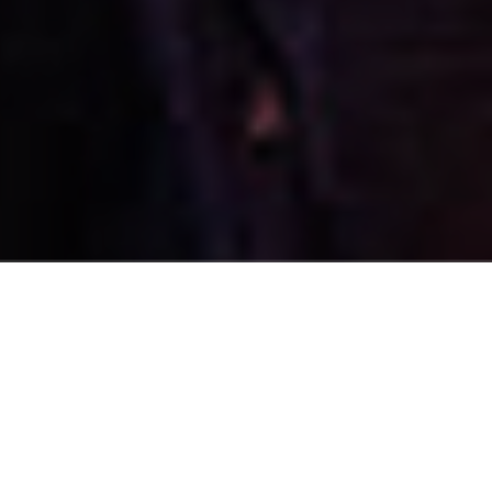
FREIER EINTRITT
Das Kunstmue Festival bleibt weiterhin kostenfrei und wird
vollständig von freiwilligen Helfern organisiert. Alle
Einnahmen aus dem Verkauf von Getränken und
Merchandise fließen in die Finanzierung des nächsten
Festivals. Wir begrüßen jedoch gerne freiwillige Spenden